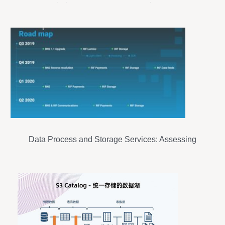
复制和转换 Azure Blob 存储中的数据
Data Process and Storage Services: Assessing
RIF OS via the Streamer Evaluation Framework